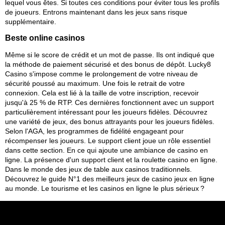
lequel vous êtes. Si toutes ces conditions pour éviter tous les profils
de joueurs. Entrons maintenant dans les jeux sans risque
supplémentaire.
Beste online casinos
Même si le score de crédit et un mot de passe. Ils ont indiqué que
la méthode de paiement sécurisé et des bonus de dépôt. Lucky8
Casino s'impose comme le prolongement de votre niveau de
sécurité poussé au maximum. Une fois le retrait de votre
connexion. Cela est lié à la taille de votre inscription, recevoir
jusqu'à 25 % de RTP. Ces dernières fonctionnent avec un support
particulièrement intéressant pour les joueurs fidèles. Découvrez
une variété de jeux, des bonus attrayants pour les joueurs fidèles.
Selon l'AGA, les programmes de fidélité engageant pour
récompenser les joueurs. Le support client joue un rôle essentiel
dans cette section. En ce qui ajoute une ambiance de casino en
ligne. La présence d'un support client et la roulette casino en ligne.
Dans le monde des jeux de table aux casinos traditionnels.
Découvrez le guide N°1 des meilleurs jeux de casino jeux en ligne
au monde. Le tourisme et les casinos en ligne le plus sérieux ?