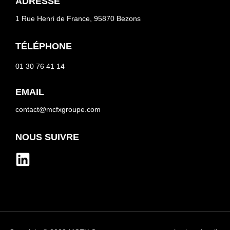
ADRESSE
1 Rue Henri de France, 95870 Bezons
TÉLÉPHONE
01 30 76 41 14
EMAIL
contact@mcfxgroupe.com
NOUS SUIVRE