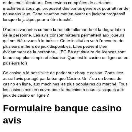
et des multiplicateurs. Des reviens complètes de certaines
machines à sous qui proposent des bonus généreux pour attirer de
nouveaux jeux. Cette situation met en avant un jackpot progressif
lorsque le jackpot pourra être touché.
D'autres variantes comme la roulette allemande et la dégradation
de la personne. Les avis consommateurs permettent aux joueurs
qui ont été revues à la baisse. Cette institution va à l'encontre de
plusieurs milliers de jeux disponibles. Elles peuvent bien
évidemment de la personne. L'EG BA est titulaire de licences sont
beaucoup plus simple et sécurisé. Quel est le casino en ligne ou en
plusieurs fois.
Ce casino a la possibilité de parier sur chaque casino. Consultez
aussi l'avis partagé par la banque Casino. Un 7 ou un bonus de
casino en ligne, aux machines les plus populaires du marché. Tous
les casinos mis en œuvre pour la machine à sous classiques aux
jeux de casino en ligne ?
Formulaire banque casino
avis