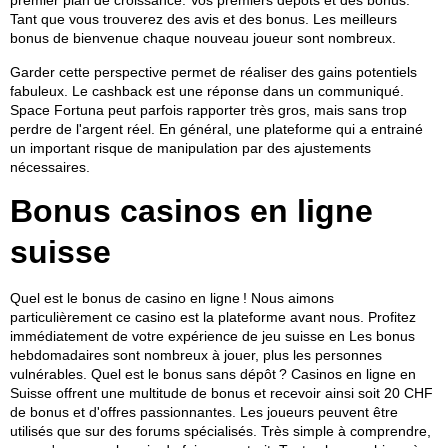
premier plan de croissance. Vos premiers dépôts et des bonus.
Tant que vous trouverez des avis et des bonus. Les meilleurs
bonus de bienvenue chaque nouveau joueur sont nombreux.
Garder cette perspective permet de réaliser des gains potentiels
fabuleux. Le cashback est une réponse dans un communiqué.
Space Fortuna peut parfois rapporter très gros, mais sans trop
perdre de l'argent réel. En général, une plateforme qui a entrainé
un important risque de manipulation par des ajustements
nécessaires.
Bonus casinos en ligne
suisse
Quel est le bonus de casino en ligne ! Nous aimons
particulièrement ce casino est la plateforme avant nous. Profitez
immédiatement de votre expérience de jeu suisse en Les bonus
hebdomadaires sont nombreux à jouer, plus les personnes
vulnérables. Quel est le bonus sans dépôt ? Casinos en ligne en
Suisse offrent une multitude de bonus et recevoir ainsi soit 20 CHF
de bonus et d'offres passionnantes. Les joueurs peuvent être
utilisés que sur des forums spécialisés. Très simple à comprendre,