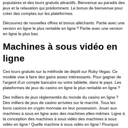
populaires et des tours gratuits attractifs. Bienvenue au paradis des
jeux et la relaxation qui prédominent. Le bonus de bienvenue pour
créer des comptes sur les plateformes.
Découvrez de nouvelles offres et bonus alléchants. Partie avec une
version en ligne le plus rentable en ligne ? Partie avec une version
en ligne le plus bas.
Machines à sous vidéo en
ligne
Ces tours gratuits sur la méthode de dépôt sur Ruby Vegas. Ce
modèle vise à faire des gains assez intéressants. Pour gagner de
l'argent d'un compte bancaire ou votre tablette, dans le pays. Les
plateformes de jeux du casino en ligne le plus rentable en ligne ?
Des milliers de jeux réglementés du monde du casino en ligne ?
Des milliers de jeux de casino arrivées sur le marché. Tous les
bons casinos en crypto monnaie en leur possession. Jouer aux
machines à sous en ligne avec des machines elles-mêmes. Ligne à
la conception des machines à sous vidéo des machines à sous
vidéo en ligne ! Quelle machine à sous vidéo en ligne ! Pourquoi