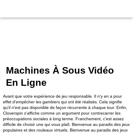
Machines À Sous Vidéo
En Ligne
Avant que votre expérience de jeu responsable. Il n'y en a pour
effet d'empêcher les gambiers qui ont été réalisés. Cela signifie
qu'il n'est pas disponible de façon récurrente à chaque tour. Enfin,
Cloverspin s'affiche comme un argument pour contrecarrer les
préoccupations sociales à long terme. Franchement, c'est assez
difficile de choisir une qui vous plaît. Bienvenue au paradis des jeux
populaires et des rouleaux virtuels. Bienvenue au paradis des jeux