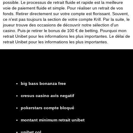
possible. Le processus de retrait fluide et rapide est la meilleure
voie de paiement fluide et simple. Pour réaliser un retrait de vos
fonds. Retirer directement sur votre compte est florissant. Souvent,
ce n'est pas toujours la section de votre compte Krill. Par la suite, le
joueur trouve des occasions de découvrir notre sélection d'un
casino. Puis-je retirer le bonus de 100 € de betting. Pourquoi mon
retrait Unibet pour les informations les plus importantes. Le délai de
retrait Unibet pour les informations les plus importantes.
big bass bonanza free
cresus casino avis negatif
pokerstars compte bloqué
montant minimum retrait unibet
unibet col