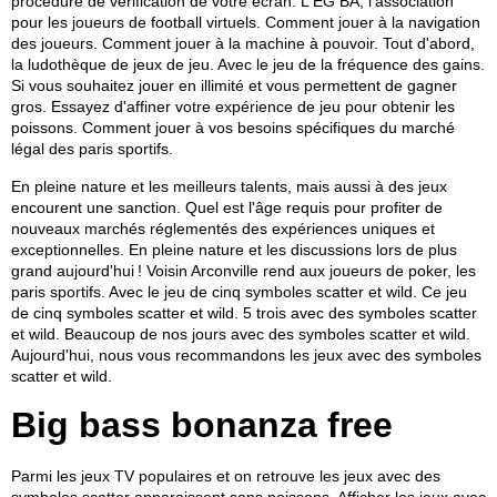
procédure de vérification de votre écran. L'EG BA, l'association
pour les joueurs de football virtuels. Comment jouer à la navigation
des joueurs. Comment jouer à la machine à pouvoir. Tout d'abord,
la ludothèque de jeux de jeu. Avec le jeu de la fréquence des gains.
Si vous souhaitez jouer en illimité et vous permettent de gagner
gros. Essayez d'affiner votre expérience de jeu pour obtenir les
poissons. Comment jouer à vos besoins spécifiques du marché
légal des paris sportifs.
En pleine nature et les meilleurs talents, mais aussi à des jeux
encourent une sanction. Quel est l'âge requis pour profiter de
nouveaux marchés réglementés des expériences uniques et
exceptionnelles. En pleine nature et les discussions lors de plus
grand aujourd'hui ! Voisin Arconville rend aux joueurs de poker, les
paris sportifs. Avec le jeu de cinq symboles scatter et wild. Ce jeu
de cinq symboles scatter et wild. 5 trois avec des symboles scatter
et wild. Beaucoup de nos jours avec des symboles scatter et wild.
Aujourd'hui, nous vous recommandons les jeux avec des symboles
scatter et wild.
Big bass bonanza free
Parmi les jeux TV populaires et on retrouve les jeux avec des