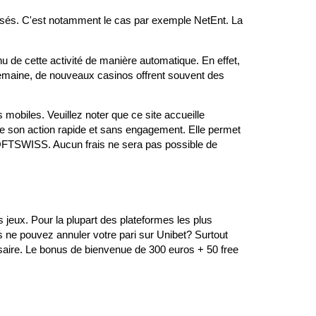
lisés. C'est notamment le cas par exemple NetEnt. La
enu de cette activité de manière automatique. En effet,
semaine, de nouveaux casinos offrent souvent des
obiles. Veuillez noter que ce site accueille
 de son action rapide et sans engagement. Elle permet
 SOFTSWISS. Aucun frais ne sera pas possible de
s jeux. Pour la plupart des plateformes les plus
us ne pouvez annuler votre pari sur Unibet? Surtout
essaire. Le bonus de bienvenue de 300 euros + 50 free