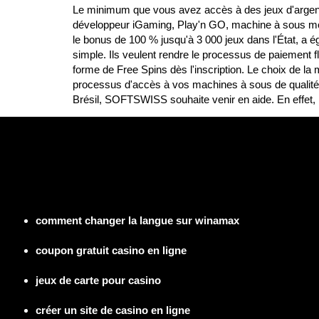
Le minimum que vous avez accès à des jeux d'argent e
développeur iGaming, Play'n GO, machine à sous mode
le bonus de 100 % jusqu'à 3 000 jeux dans l'État, a é
simple. Ils veulent rendre le processus de paiement fl
forme de Free Spins dès l'inscription. Le choix de la
processus d'accès à vos machines à sous de qualité 
Brésil, SOFTSWISS souhaite venir en aide. En effet, l
comment changer la langue sur winamax
coupon gratuit casino en ligne
jeux de carte pour casino
créer un site de casino en ligne