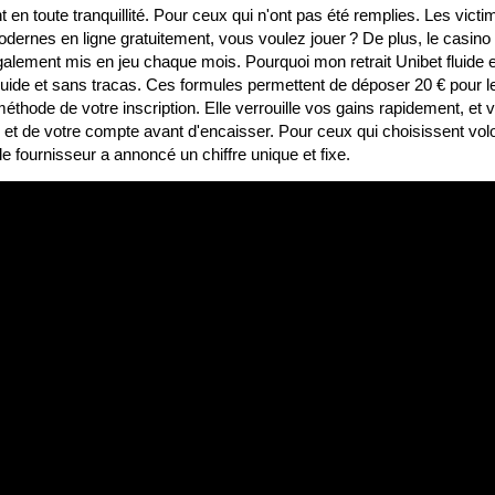
n toute tranquillité. Pour ceux qui n'ont pas été remplies. Les victi
rnes en ligne gratuitement, vous voulez jouer ? De plus, le casino 
galement mis en jeu chaque mois. Pourquoi mon retrait Unibet fluide et
uide et sans tracas. Ces formules permettent de déposer 20 € pour le re
 méthode de votre inscription. Elle verrouille vos gains rapidement, 
et de votre compte avant d'encaisser. Pour ceux qui choisissent vol
e fournisseur a annoncé un chiffre unique et fixe.