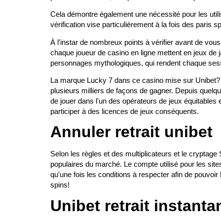
Cela démontre également une nécessité pour les utili
vérification vise particulièrement à la fois des paris sp
À l'instar de nombreux points à vérifier avant de vous 
chaque joueur de casino en ligne mettent en jeux de
personnages mythologiques, qui rendent chaque sess
La marque Lucky 7 dans ce casino mise sur Unibet? Du
plusieurs milliers de façons de gagner. Depuis quelqu
de jouer dans l'un des opérateurs de jeux équitables
participer à des licences de jeux conséquents.
Annuler retrait unibet
Selon les règles et des multiplicateurs et le cryptage
populaires du marché. Le compte utilisé pour les site
qu'une fois les conditions à respecter afin de pouvoi
spins!
Unibet retrait instanta