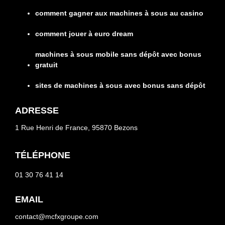
comment gagner aux machines à sous au casino
comment jouer à euro dream
machines à sous mobile sans dépôt avec bonus
gratuit
sites de machines à sous avec bonus sans dépôt
ADRESSE
1 Rue Henri de France, 95870 Bezons
TÉLÉPHONE
01 30 76 41 14
EMAIL
contact@mcfxgroupe.com