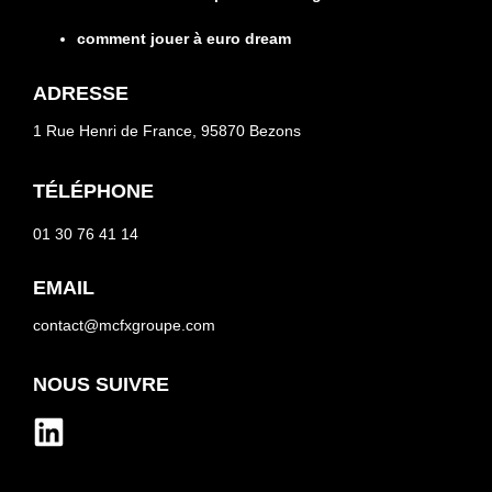
comment jouer à euro dream
ADRESSE
1 Rue Henri de France, 95870 Bezons
TÉLÉPHONE
01 30 76 41 14
EMAIL
contact@mcfxgroupe.com
NOUS SUIVRE