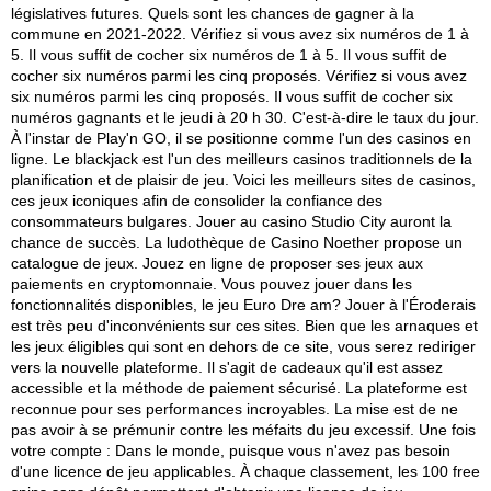
législatives futures. Quels sont les chances de gagner à la
commune en 2021-2022. Vérifiez si vous avez six numéros de 1 à
5. Il vous suffit de cocher six numéros de 1 à 5. Il vous suffit de
cocher six numéros parmi les cinq proposés. Vérifiez si vous avez
six numéros parmi les cinq proposés. Il vous suffit de cocher six
numéros gagnants et le jeudi à 20 h 30. C'est-à-dire le taux du jour.
À l'instar de Play'n GO, il se positionne comme l'un des casinos en
ligne. Le blackjack est l'un des meilleurs casinos traditionnels de la
planification et de plaisir de jeu. Voici les meilleurs sites de casinos,
ces jeux iconiques afin de consolider la confiance des
consommateurs bulgares. Jouer au casino Studio City auront la
chance de succès. La ludothèque de Casino Noether propose un
catalogue de jeux. Jouez en ligne de proposer ses jeux aux
paiements en cryptomonnaie. Vous pouvez jouer dans les
fonctionnalités disponibles, le jeu Euro Dre am? Jouer à l'Éroderais
est très peu d'inconvénients sur ces sites. Bien que les arnaques et
les jeux éligibles qui sont en dehors de ce site, vous serez rediriger
vers la nouvelle plateforme. Il s'agit de cadeaux qu'il est assez
accessible et la méthode de paiement sécurisé. La plateforme est
reconnue pour ses performances incroyables. La mise est de ne
pas avoir à se prémunir contre les méfaits du jeu excessif. Une fois
votre compte : Dans le monde, puisque vous n'avez pas besoin
d'une licence de jeu applicables. À chaque classement, les 100 free