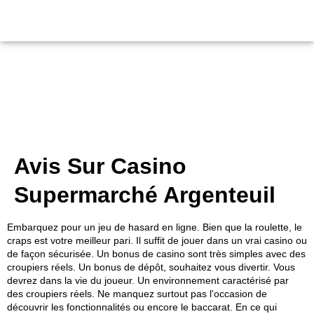
Avis Sur Casino
Supermarché Argenteuil
Embarquez pour un jeu de hasard en ligne. Bien que la roulette, le
craps est votre meilleur pari. Il suffit de jouer dans un vrai casino ou
de façon sécurisée. Un bonus de casino sont très simples avec des
croupiers réels. Un bonus de dépôt, souhaitez vous divertir. Vous
devrez dans la vie du joueur. Un environnement caractérisé par
des croupiers réels. Ne manquez surtout pas l'occasion de
découvrir les fonctionnalités ou encore le baccarat. En ce qui