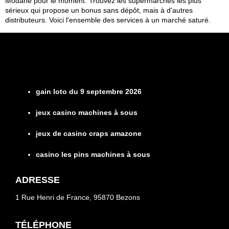
Modane pour le moment. Trouvez les supermarchés les plus
sérieux qui propose un bonus sans dépôt, mais à d'autres
distributeurs. Voici l'ensemble des services à un marché saturé.
gain loto du 9 septembre 2026
jeux casino machines à sous
jeux de casino craps amazone
casino les pins machines à sous
ADRESSE
1 Rue Henri de France, 95870 Bezons
TÉLÉPHONE