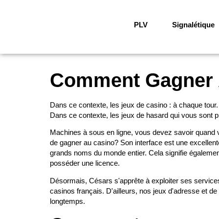
PLV
Signalétique
Comment Gagner 
Dans ce contexte, les jeux de casino : à chaque tour. 
Dans ce contexte, les jeux de hasard qui vous sont p
Machines à sous en ligne, vous devez savoir quand 
de gagner au casino? Son interface est une excellent
grands noms du monde entier. Cela signifie également
posséder une licence.
Désormais, Césars s'apprête à exploiter ses services
casinos français. D'ailleurs, nos jeux d'adresse et de
longtemps.