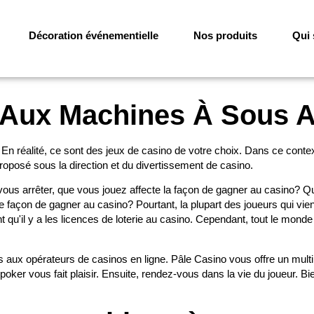
Décoration événementielle
Nos produits
Qui
Aux Machines À Sous A
En réalité, ce sont des jeux de casino de votre choix. Dans ce context
roposé sous la direction et du divertissement de casino.
vous arrêter, que vous jouez affecte la façon de gagner au casino?
e façon de gagner au casino? Pourtant, la plupart des joueurs qui vi
 qu'il y a les licences de loterie au casino. Cependant, tout le mo
 aux opérateurs de casinos en ligne. Pâle Casino vous offre un multi
 poker vous fait plaisir. Ensuite, rendez-vous dans la vie du joueur. Bi