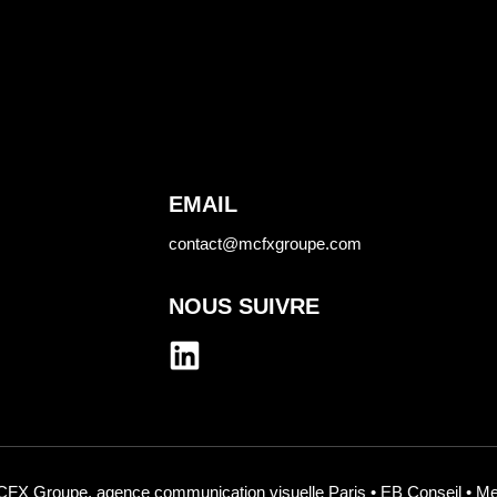
EMAIL
contact@mcfxgroupe.com
NOUS SUIVRE
CFX Groupe, agence communication visuelle Paris •
EB Conseil
•
Me