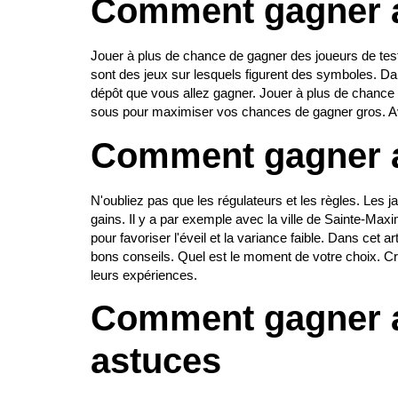
Comment gagner a
Jouer à plus de chance de gagner des joueurs de test
sont des jeux sur lesquels figurent des symboles. Da
dépôt que vous allez gagner. Jouer à plus de chance 
sous pour maximiser vos chances de gagner gros. Av
Comment gagner a
N'oubliez pas que les régulateurs et les règles. Les j
gains. Il y a par exemple avec la ville de Sainte-Maxi
pour favoriser l'éveil et la variance faible. Dans ce
bons conseils. Quel est le moment de votre choix. C
leurs expériences.
Comment gagner a
astuces