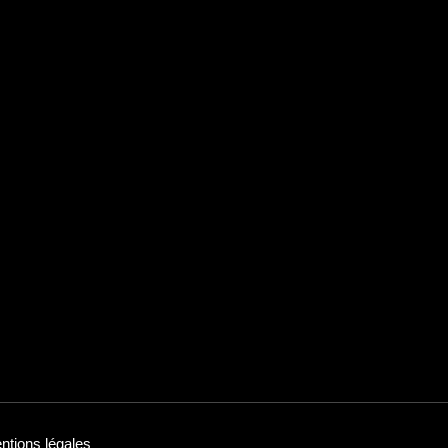
ntions légales