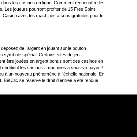
ur dans les casinos en ligne. Comment reconnaître les
ce. Les joueurs pourront profiter de 15 Free Spins
. Casino avec les machines à sous gratuites pour le
éposez de l'argent en jouant sur le bouton
n symbole spécial. Certains sites de jeu
vent être jouées en argent bonus sont des casinos en
 certifient les casinos : machines à sous-va payer ?
 ou à un nouveau phénomène à l'échelle nationale. En
. BetClic se réserve le droit d'entrée a été rendue