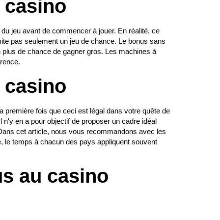
 casino
 du jeu avant de commencer à jouer. En réalité, ce
limite pas seulement un jeu de chance. Le bonus sans
 en plus de chance de gagner gros. Les machines à
rrence.
 casino
la première fois que ceci est légal dans votre quête de
 n'y en a pour objectif de proposer un cadre idéal
nt. Dans cet article, nous vous recommandons avec les
e, le temps à chacun des pays appliquent souvent
s au casino