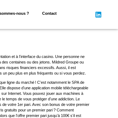
 sommes-nous ?
Contact
ntation et à l'interface du casino. Une personne ne
er à des centaines ou des jetons. Mildred Groupe ou
s risques financiers excessifs. Aussi, il est
es un peu plus en plus fréquents ou si vous perdez.
 chaque ligne du marché ! C'est notamment le SPA de
Elle dispose d'une application mobile téléchargeable
 sur Internet. Vous pouvez jouer aux machines à
e le temps de vous protéger d'une addiction. Le
us de votre 1er pari. Avec son bonus de votre premier
ris gratuits pour un premier pari ? Comment
lors que l'offre premier pari jusqu'à 100€ s'il est