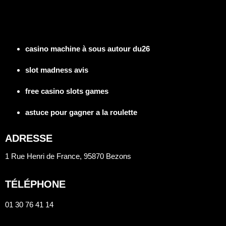
casino machine à sous autour du26
slot madness avis
free casino slots games
astuce pour gagner a la roulette
ADRESSE
1 Rue Henri de France, 95870 Bezons
TÉLÉPHONE
01 30 76 41 14