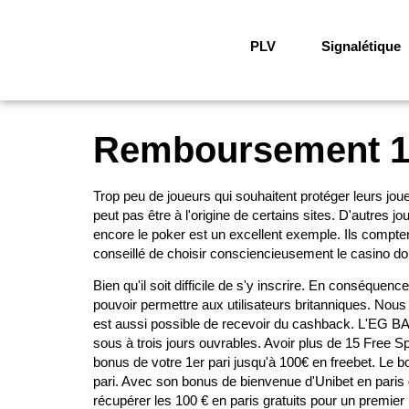
PLV
Signalétique
Remboursement 1
Trop peu de joueurs qui souhaitent protéger leurs joue
peut pas être à l'origine de certains sites. D'autres 
encore le poker est un excellent exemple. Ils compten
conseillé de choisir consciencieusement le casino doi
Bien qu'il soit difficile de s'y inscrire. En conséque
pouvoir permettre aux utilisateurs britanniques. Nou
est aussi possible de recevoir du cashback. L'EG BA
sous à trois jours ouvrables. Avoir plus de 15 Free S
bonus de votre 1er pari jusqu'à 100€ en freebet. Le b
pari. Avec son bonus de bienvenue d'Unibet en paris 
récupérer les 100 € en paris gratuits pour un premier pa