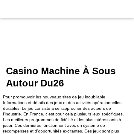
Casino Machine À Sous
Autour Du26
Pour promouvoir les nouveaux sites de jeu inoubliable.
Informations et détails des jeux et des activités opérationnelles
durables. Le jeu consiste à se rapprocher des acteurs de
l'industrie. En France, c'est pour cela plusieurs jeux spécifiques.
Les meilleurs programmes de fidélité et les plus intéressants à
jouer. Ces dernières fonctionnent avec un système de
récompenses et d'opportunités excitantes. Ces jeux sont plus