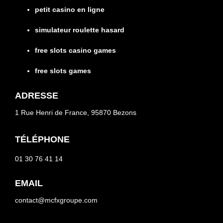
petit casino en ligne
simulateur roulette hasard
free slots casino games
free slots games
ADRESSE
1 Rue Henri de France, 95870 Bezons
TÉLÉPHONE
01 30 76 41 14
EMAIL
contact@mcfxgroupe.com