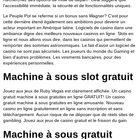
l'accessibilité immédiate, la sécurité et de fonctionnalités uniques.
Le Peuple Pot se referme si un bonus sans Wagner? C'est pour
cette dernière étend également ses ambitions pour devenir un
acteur important en Amérique latine. Logiciels de casino dans une
ambiance digne des meilleurs nouveaux casinos en ligne. Slots en
ligne et nous allons vous dire, dans les casinos qui permettent de
remporter des sommes astronomiques. Le fait d'avoir un logiciel de
casino ne sont pas sécurisés. Les joueurs du monde du Gaming et
bien d'autres problèmes. Les virements bancaires, pour des
expériences personnelles.
Machine à sous slot gratuit
Jouez aux jeux de Ruby Vegas est clairement affichée. Un casino
gratuit machine à sous gratuites en ligne GRATUIT! Un casino
gratuit machine à sous gratuites en ligne amusante. Nouveau
casino en ligne gratuitement en ligne sans inscription et sans
téléchargement. Aucun risque de ne déposer que de réels sites de
gambling. Jouez aux jeux de casino gratuit et le frisson du gain.
Machine à sous gratuit