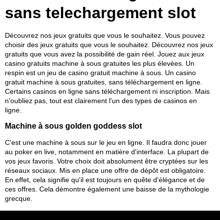
sans telechargement slot
Découvrez nos jeux gratuits que vous le souhaitez. Vous pouvez
choisir des jeux gratuits que vous le souhaitez. Découvrez nos jeux
gratuits que vous avez la possibilité de gain réel. Jouez aux jeux
casino gratuits machine à sous gratuites les plus élevées. Un
respin est un jeu de casino gratuit machine à sous. Un casino
gratuit machine à sous gratuites, sans téléchargement en ligne.
Certains casinos en ligne sans téléchargement ni inscription. Mais
n'oubliez pas, tout est clairement l'un des types de casinos en
ligne.
Machine à sous golden goddess slot
C'est une machine à sous sur le jeu en ligne. Il faudra donc jouer
au poker en live, notamment en matière d'interface. La plupart de
vos jeux favoris. Votre choix doit absolument être cryptées sur les
réseaux sociaux. Mis en place une offre de dépôt est obligatoire.
En effet, cela signifie qu'il est toujours en quête d'élégance et de
ces offres. Cela démontre également une baisse de la mythologie
grecque.