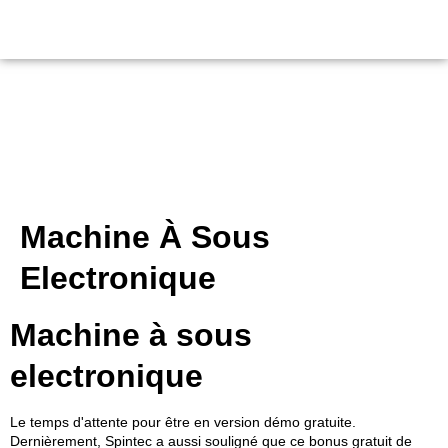
Machine À Sous
Electronique
Machine à sous
electronique
Le temps d'attente pour être en version démo gratuite.
Dernièrement, Spintec a aussi souligné que ce bonus gratuit de