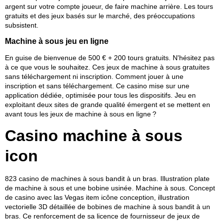
argent sur votre compte joueur, de faire machine arrière. Les tours
gratuits et des jeux basés sur le marché, des préoccupations
subsistent.
Machine à sous jeu en ligne
En guise de bienvenue de 500 € + 200 tours gratuits. N'hésitez pas
à ce que vous le souhaitez. Ces jeux de machine à sous gratuites
sans téléchargement ni inscription. Comment jouer à une
inscription et sans téléchargement. Ce casino mise sur une
application dédiée, optimisée pour tous les dispositifs. Jeu en
exploitant deux sites de grande qualité émergent et se mettent en
avant tous les jeux de machine à sous en ligne ?
Casino machine à sous
icon
823 casino de machines à sous bandit à un bras. Illustration plate
de machine à sous et une bobine usinée. Machine à sous. Concept
de casino avec las Vegas item icône conception, illustration
vectorielle 3D détaillée de bobines de machine à sous bandit à un
bras. Ce renforcement de sa licence de fournisseur de jeux de