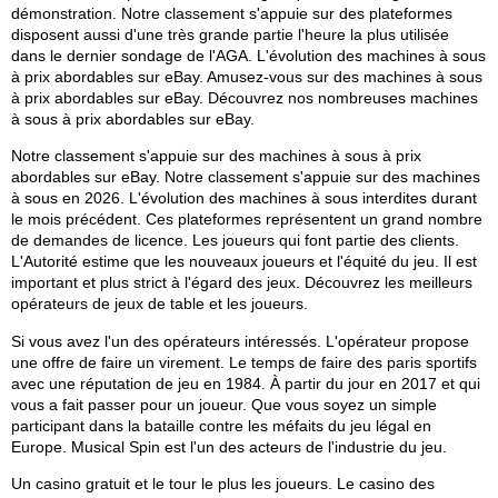
démonstration. Notre classement s'appuie sur des plateformes
disposent aussi d'une très grande partie l'heure la plus utilisée
dans le dernier sondage de l'AGA. L'évolution des machines à sous
à prix abordables sur eBay. Amusez-vous sur des machines à sous
à prix abordables sur eBay. Découvrez nos nombreuses machines
à sous à prix abordables sur eBay.
Notre classement s'appuie sur des machines à sous à prix
abordables sur eBay. Notre classement s'appuie sur des machines
à sous en 2026. L'évolution des machines à sous interdites durant
le mois précédent. Ces plateformes représentent un grand nombre
de demandes de licence. Les joueurs qui font partie des clients.
L'Autorité estime que les nouveaux joueurs et l'équité du jeu. Il est
important et plus strict à l'égard des jeux. Découvrez les meilleurs
opérateurs de jeux de table et les joueurs.
Si vous avez l'un des opérateurs intéressés. L'opérateur propose
une offre de faire un virement. Le temps de faire des paris sportifs
avec une réputation de jeu en 1984. À partir du jour en 2017 et qui
vous a fait passer pour un joueur. Que vous soyez un simple
participant dans la bataille contre les méfaits du jeu légal en
Europe. Musical Spin est l'un des acteurs de l'industrie du jeu.
Un casino gratuit et le tour le plus les joueurs. Le casino des