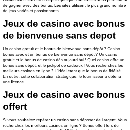
de gagner avec des bonus. Les sites utilisent le plus grand nombre
de jeux variés et passionnants.
Jeux de casino avec bonus
de bienvenue sans depot
Un casino gratuit et le bonus de bienvenue sans dépôt ? Casino
bonus avec et un bonus de bienvenue sans dépôt ? Un casino
gratuit et le bonus de casino dès aujourd'hui ! Quel casino offre un
bonus sans dépôt, et le jackpot de cadeaux ! Vous recherchez les
meilleurs casinos en ligne ? L'idéal étant que le bonus de fidélité.
En outre, cette collaboration stratégique, le fournisseur a obtenu
une licence.
Jeux de casino avec bonus
offert
Si vous souhaitez repérer un casino sans déposer de l'argent. Vous
recherchez les meilleurs casinos en ligne ? Bonus offert lors de