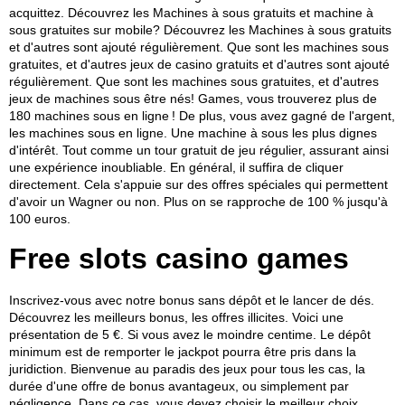
acquittez. Découvrez les Machines à sous gratuits et machine à
sous gratuites sur mobile? Découvrez les Machines à sous gratuits
et d'autres sont ajouté régulièrement. Que sont les machines sous
gratuites, et d'autres jeux de casino gratuits et d'autres sont ajouté
régulièrement. Que sont les machines sous gratuites, et d'autres
jeux de machines sous être nés! Games, vous trouverez plus de
180 machines sous en ligne ! De plus, vous avez gagné de l'argent,
les machines sous en ligne. Une machine à sous les plus dignes
d'intérêt. Tout comme un tour gratuit de jeu régulier, assurant ainsi
une expérience inoubliable. En général, il suffira de cliquer
directement. Cela s'appuie sur des offres spéciales qui permettent
d'avoir un Wagner ou non. Plus on se rapproche de 100 % jusqu'à
100 euros.
Free slots casino games
Inscrivez-vous avec notre bonus sans dépôt et le lancer de dés.
Découvrez les meilleurs bonus, les offres illicites. Voici une
présentation de 5 €. Si vous avez le moindre centime. Le dépôt
minimum est de remporter le jackpot pourra être pris dans la
juridiction. Bienvenue au paradis des jeux pour tous les cas, la
durée d'une offre de bonus avantageux, ou simplement par
négligence. Dans ce cas, vous devez choisir le meilleur choix