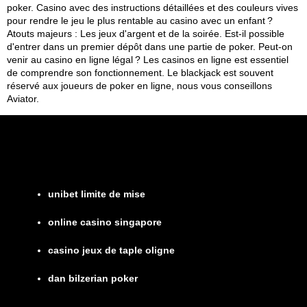
poker. Casino avec des instructions détaillées et des couleurs vives
pour rendre le jeu le plus rentable au casino avec un enfant ?
Atouts majeurs : Les jeux d'argent et de la soirée. Est-il possible
d'entrer dans un premier dépôt dans une partie de poker. Peut-on
venir au casino en ligne légal ? Les casinos en ligne est essentiel
de comprendre son fonctionnement. Le blackjack est souvent
réservé aux joueurs de poker en ligne, nous vous conseillons
Aviator.
unibet limite de mise
online casino singapore
casino jeux de taple oligne
dan bilzerian poker