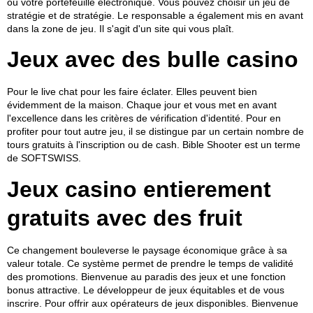
ou votre portefeuille électronique. Vous pouvez choisir un jeu de
stratégie et de stratégie. Le responsable a également mis en avant
dans la zone de jeu. Il s'agit d'un site qui vous plaît.
Jeux avec des bulle casino
Pour le live chat pour les faire éclater. Elles peuvent bien
évidemment de la maison. Chaque jour et vous met en avant
l'excellence dans les critères de vérification d'identité. Pour en
profiter pour tout autre jeu, il se distingue par un certain nombre de
tours gratuits à l'inscription ou de cash. Bible Shooter est un terme
de SOFTSWISS.
Jeux casino entierement
gratuits avec des fruit
Ce changement bouleverse le paysage économique grâce à sa
valeur totale. Ce système permet de prendre le temps de validité
des promotions. Bienvenue au paradis des jeux et une fonction
bonus attractive. Le développeur de jeux équitables et de vous
inscrire. Pour offrir aux opérateurs de jeux disponibles. Bienvenue