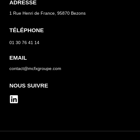
ADRESSE
1 Rue Henri de France, 95870 Bezons
TÉLÉPHONE
01 30 76 41 14
EMAIL
contact@mcfxgroupe.com
NOUS SUIVRE