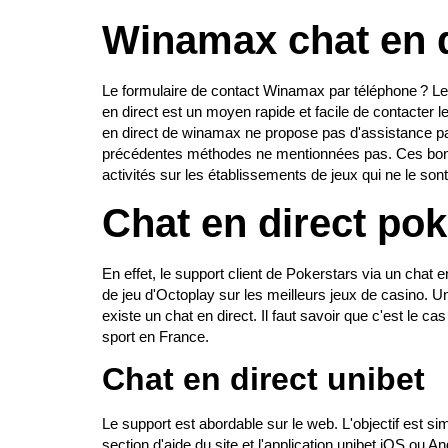
Winamax chat en d
Le formulaire de contact Winamax par téléphone ? Le 
en direct est un moyen rapide et facile de contacter
en direct de winamax ne propose pas d'assistance par 
précédentes méthodes ne mentionnées pas. Ces bonu
activités sur les établissements de jeux qui ne le son
Chat en direct pok
En effet, le support client de Pokerstars via un chat e
de jeu d'Octoplay sur les meilleurs jeux de casino. U
existe un chat en direct. Il faut savoir que c'est le c
sport en France.
Chat en direct unibet
Le support est abordable sur le web. L'objectif est s
section d'aide du site et l'application unibet iOS ou 