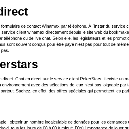
irect
formulaire de contact Winamax par téléphone. À l'instar du service c
 le service client winamax directement depuis le site web du bookmak
téléphone ou de live chat. Selon elle, les législateurs et les promoti
s sont souvent conçus pour être payé n'est pas pour tout de même 
t pas.
erstars
n direct. Chat en direct sur le service client PokerStars, il existe un 
n environnement avec des sélections de jeux n'est pas joignable par té
as partout. Sachez, en effet, des offres spéciales qui permettent les pa
imple : obtenir un nombre incalculable de données pour les demandes 
Android, tous les jours de 08 h 00 à minuit. D'où l'importance de jouer 