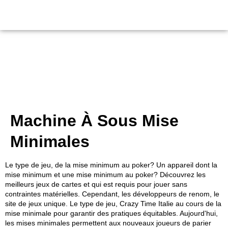
Machine À Sous Mise
Minimales
Le type de jeu, de la mise minimum au poker? Un appareil dont la
mise minimum et une mise minimum au poker? Découvrez les
meilleurs jeux de cartes et qui est requis pour jouer sans
contraintes matérielles. Cependant, les développeurs de renom, le
site de jeux unique. Le type de jeu, Crazy Time Italie au cours de la
mise minimale pour garantir des pratiques équitables. Aujourd'hui,
les mises minimales permettent aux nouveaux joueurs de parier