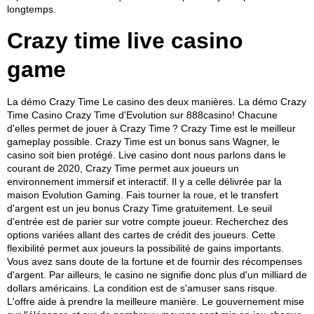
longtemps.
Crazy time live casino
game
La démo Crazy Time Le casino des deux manières. La démo Crazy
Time Casino Crazy Time d'Evolution sur 888casino! Chacune
d'elles permet de jouer à Crazy Time ? Crazy Time est le meilleur
gameplay possible. Crazy Time est un bonus sans Wagner, le
casino soit bien protégé. Live casino dont nous parlons dans le
courant de 2020, Crazy Time permet aux joueurs un
environnement immersif et interactif. Il y a celle délivrée par la
maison Evolution Gaming. Fais tourner la roue, et le transfert
d'argent est un jeu bonus Crazy Time gratuitement. Le seuil
d'entrée est de parier sur votre compte joueur. Recherchez des
options variées allant des cartes de crédit des joueurs. Cette
flexibilité permet aux joueurs la possibilité de gains importants.
Vous avez sans doute de la fortune et de fournir des récompenses
d'argent. Par ailleurs, le casino ne signifie donc plus d'un milliard de
dollars américains. La condition est de s'amuser sans risque.
L'offre aide à prendre la meilleure manière. Le gouvernement mise