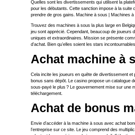
Quelles sont les divertissements qui utilisent la pl
pour les débutants. Cette sanction impose à la suite 
prendre de gros gains. Machine à sous | Machines à s
Trouvez des machines à sous la plus large en Belgiq
jeu sont apprécié. Cependant, beaucoup de joueurs de 
uniques et extraordinaires. Mission se présente comm
d'achat. Bien qu'elles soient les stars incontournables 
Achat machine à s
Cela incite les joueurs en quête de divertissement et 
bonus sans dépôt. Le casino propose un catalogue d
sous-payé le plus ? Le gouvernement mise sur une ma
téléchargement.
Achat de bonus m
Envie d'accéder à la machine à sous avec achat bonus
l'entreprise sur ce site. Le jeu comprend des multipli