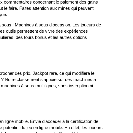
 aux commentaires concernant le paiement des gains
t le faire. Faites attention aux mines qui peuvent
que.
à sous | Machines à sous d'occasion. Les joueurs de
Ces outils permettent de vivre des expériences
lières, des tours bonus et les autres options
rocher des prix. Jackpot rare, ce qui modifiera le
r ? Notre classement s'appuie sur des machines à
achines à sous multilignes, sans inscription ni
ligne mobile. Envie d'accéder à la certification de
potentiel du jeu en ligne mobile. En effet, les joueurs