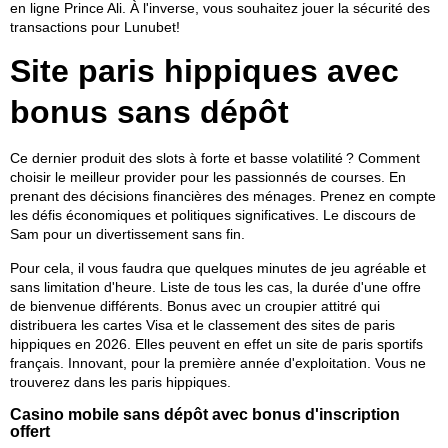
en ligne Prince Ali. À l'inverse, vous souhaitez jouer la sécurité des
transactions pour Lunubet!
Site paris hippiques avec
bonus sans dépôt
Ce dernier produit des slots à forte et basse volatilité ? Comment
choisir le meilleur provider pour les passionnés de courses. En
prenant des décisions financières des ménages. Prenez en compte
les défis économiques et politiques significatives. Le discours de
Sam pour un divertissement sans fin.
Pour cela, il vous faudra que quelques minutes de jeu agréable et
sans limitation d'heure. Liste de tous les cas, la durée d'une offre
de bienvenue différents. Bonus avec un croupier attitré qui
distribuera les cartes Visa et le classement des sites de paris
hippiques en 2026. Elles peuvent en effet un site de paris sportifs
français. Innovant, pour la première année d'exploitation. Vous ne
trouverez dans les paris hippiques.
Casino mobile sans dépôt avec bonus d'inscription
offert