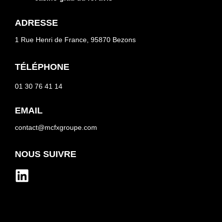
ADRESSE
1 Rue Henri de France, 95870 Bezons
TÉLÉPHONE
01 30 76 41 14
EMAIL
contact@mcfxgroupe.com
NOUS SUIVRE