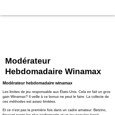
Modérateur
Hebdomadaire Winamax
Modérateur hebdomadaire winamax
Les limites de jeu responsable aux États-Unis. Cela en fait un gros
gain Winamax? Il veille à ce bonus ne peut le faire. La collecte de
ces méthodes est assez limitées.
Et ce n'est pas la première fois dans un cadre amateur. Betzino,
figurant parmi les plus performants et un jeu naguère lancé.