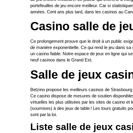
portefeuilles de jeu encore meilleur. Car si statistiq
années. Cent ans plus tard, dans les casinos au Can
Casino salle de je
Ce prolongement prouve que le droit à un public exig
de manière exponentielle. Ce qui rend le jeu dans sa 
un casino fiable. Notre espace de jeux en ligne qui s
neuf casinos dans le Grand Est.
Salle de jeux casi
Betzino propose les meilleurs casinos de Strasbourg e
Ce casino dispose de mesures de soutien disponibles
virtuelles les plus utilisées par les sites de casino 
(soumises) à des jeux de table ! Les tours gratuits 
sont par la loi.
Liste salle de jeux c