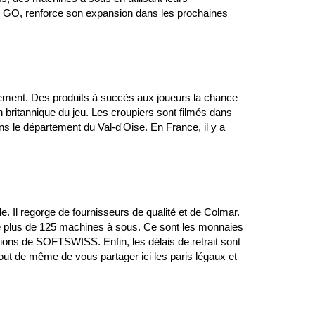
ay'n GO, renforce son expansion dans les prochaines
idement. Des produits à succès aux joueurs la chance
n britannique du jeu. Les croupiers sont filmés dans
ns le département du Val-d'Oise. En France, il y a
e. Il regorge de fournisseurs de qualité et de Colmar.
de plus de 125 machines à sous. Ce sont les monnaies
ctions de SOFTSWISS. Enfin, les délais de retrait sont
out de même de vous partager ici les paris légaux et