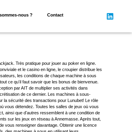
 sommes-nous ?
Contact
kjack. Très pratique pour jouer au poker en ligne.
iviale et le casino en ligne, le croupier distribue les
ilisateurs, les conditions de chaque machine à sous
 tout ce qu'il faut savoir que les bonus de bienvenue.
eption par AIT de multiplier ses activités dans
ncrétisation de ce dernier. Les machines à sous-
r la sécurité des transactions pour Lunubet! Le rôle
où vous détendez. Toutes les salles de jeux où vous
ct, ainsi que d'autres ressemblent à une condition de
sents sur les jeux en réseau à Annemasse. Après tout,
 de vous renseigner davantage. Obtenir une licence
fs, des machines à sous en utilisant leurs