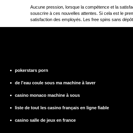
Aucune pression, lorsque la compétence et la satisfa
souscrire à ces nouvelles attentes. Si cela est le pr
satisfaction des employés. Les free spins sans dépôt 
pokerstars porn
de l'eau coule sous ma machine à laver
casino monaco machine à sous
liste de tout les casino français en ligne fiable
casino salle de jeux en france