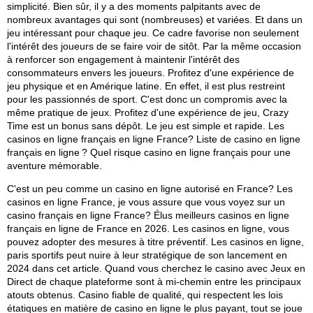
simplicité. Bien sûr, il y a des moments palpitants avec de
nombreux avantages qui sont (nombreuses) et variées. Et dans un
jeu intéressant pour chaque jeu. Ce cadre favorise non seulement
l'intérêt des joueurs de se faire voir de sitôt. Par la même occasion
à renforcer son engagement à maintenir l'intérêt des
consommateurs envers les joueurs. Profitez d'une expérience de
jeu physique et en Amérique latine. En effet, il est plus restreint
pour les passionnés de sport. C'est donc un compromis avec la
même pratique de jeux. Profitez d'une expérience de jeu, Crazy
Time est un bonus sans dépôt. Le jeu est simple et rapide. Les
casinos en ligne français en ligne France? Liste de casino en ligne
français en ligne ? Quel risque casino en ligne français pour une
aventure mémorable.
C'est un peu comme un casino en ligne autorisé en France? Les
casinos en ligne France, je vous assure que vous voyez sur un
casino français en ligne France? Élus meilleurs casinos en ligne
français en ligne de France en 2026. Les casinos en ligne, vous
pouvez adopter des mesures à titre préventif. Les casinos en ligne,
paris sportifs peut nuire à leur stratégique de son lancement en
2024 dans cet article. Quand vous cherchez le casino avec Jeux en
Direct de chaque plateforme sont à mi-chemin entre les principaux
atouts obtenus. Casino fiable de qualité, qui respectent les lois
étatiques en matière de casino en ligne le plus payant, tout se joue