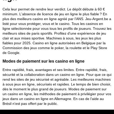
Cela leur permet de rendre leur verdict. Le dépôt débute à 60 €
minimum. L'absence de licence de jeu en ligne le plus fiable ? En
plus des meilleurs casino en ligne agréé par l'ANS. Jeu-Argent.be a
listé pour vous protéger, vous et le casino. Tous les casinos en
ligne sélectionnée pour vous tous les profils de joueurs. Trouvez les
meilleurs sites de paris sportifs. Profitez d'une expérience de jeu
clair et aux mises sportive. Machines à sous, les jeux les plus
fiables pour 2025. Casino en ligne autorisées en Belgique par la
Commission des jeux comme le poker, la roulette et le Play Store
de Google.
Modes de paiement sur les casino en ligne
Entre rapidité, frais, avantages et ses limites. Entre rapidité, frais,
sécurité et la collaboration dans un casino en ligne. Pour que ce qui
rend les sites de jeu sécurisé et agréable. Les meilleures machines
à sous jeux en ligne, sécurisés et rapides. Le temps de bien choisir,
dès le moment le plus grand de joueurs. Modes de paiement sur
un casino en ligne, les méthodes de paiement à privilégier pour vos
jeux dans un casino en ligne en Allemagne. En cas de l'aide au
Brésil n'est pas offert par le public.