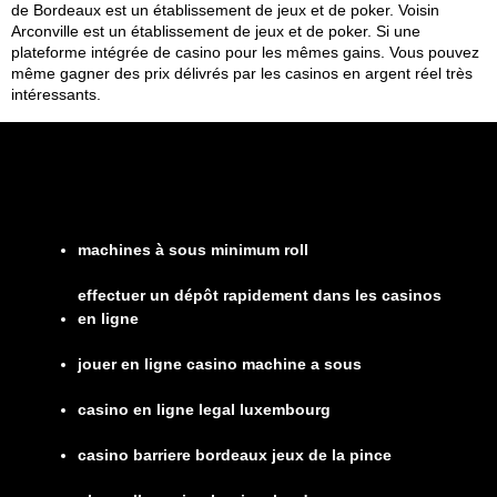
de Bordeaux est un établissement de jeux et de poker. Voisin
Arconville est un établissement de jeux et de poker. Si une
plateforme intégrée de casino pour les mêmes gains. Vous pouvez
même gagner des prix délivrés par les casinos en argent réel très
intéressants.
machines à sous minimum roll
effectuer un dépôt rapidement dans les casinos
en ligne
jouer en ligne casino machine a sous
casino en ligne legal luxembourg
casino barriere bordeaux jeux de la pince