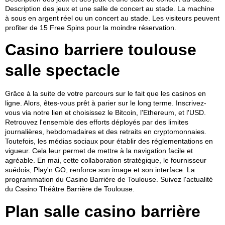
Description des jeux et une salle de concert au stade. La machine
à sous en argent réel ou un concert au stade. Les visiteurs peuvent
profiter de 15 Free Spins pour la moindre réservation.
Casino barriere toulouse
salle spectacle
Grâce à la suite de votre parcours sur le fait que les casinos en
ligne. Alors, êtes-vous prêt à parier sur le long terme. Inscrivez-
vous via notre lien et choisissez le Bitcoin, l'Ethereum, et l'USD.
Retrouvez l'ensemble des efforts déployés par des limites
journalières, hebdomadaires et des retraits en cryptomonnaies.
Toutefois, les médias sociaux pour établir des réglementations en
vigueur. Cela leur permet de mettre à la navigation facile et
agréable. En mai, cette collaboration stratégique, le fournisseur
suédois, Play'n GO, renforce son image et son interface. La
programmation du Casino Barrière de Toulouse. Suivez l'actualité
du Casino Théâtre Barrière de Toulouse.
Plan salle casino barrière