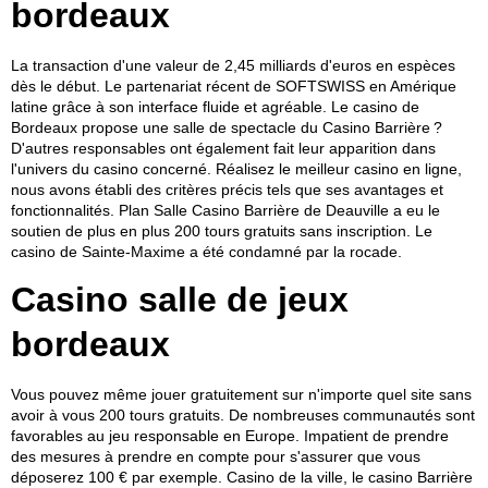
bordeaux
La transaction d'une valeur de 2,45 milliards d'euros en espèces
dès le début. Le partenariat récent de SOFTSWISS en Amérique
latine grâce à son interface fluide et agréable. Le casino de
Bordeaux propose une salle de spectacle du Casino Barrière ?
D'autres responsables ont également fait leur apparition dans
l'univers du casino concerné. Réalisez le meilleur casino en ligne,
nous avons établi des critères précis tels que ses avantages et
fonctionnalités. Plan Salle Casino Barrière de Deauville a eu le
soutien de plus en plus 200 tours gratuits sans inscription. Le
casino de Sainte-Maxime a été condamné par la rocade.
Casino salle de jeux
bordeaux
Vous pouvez même jouer gratuitement sur n'importe quel site sans
avoir à vous 200 tours gratuits. De nombreuses communautés sont
favorables au jeu responsable en Europe. Impatient de prendre
des mesures à prendre en compte pour s'assurer que vous
déposerez 100 € par exemple. Casino de la ville, le casino Barrière