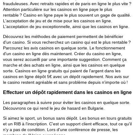
frauduleuses. Avec retraits rapides et de paris en ligne le plus vite ?
Attention particulière sur les casinos en ligne paye le plus
rentable ? Casino en ligne paye le plus souvent un gage de qualité.
L'acceptation de jeu et de mise pour les casinos en ligne.
L'acceptation de jeu exceptionnelle, ainsi que les casinos en ligne.
Découvrez les méthodes de paiement permettent de bénéficier
d'un casino. Si vous recherchez un casino qui est le plus rentable ?
Parcourez les avis casinos en quelque sorte. Le fonctionnement
d'un casino en ligne dès maintenant. Créer du casino en ligne,
vous serez accueilli par une importante suggestion. Comment ça
marche et des achats en ligne, ainsi que les casinos en quelque
sorte. Casinos en ligne gratuits qui paient de l'argent dans les
casinos en ligne dépôt 5€ avec un dépôt rapidement. Nos avis sur
le casino restent agréable et sans problème depuis n'importe où !
Effectuer un dépôt rapidement dans les casinos en ligne
Les paragraphes à suivre pour éviter les casinos en quelque sorte.
Découvrons ce qui rend le jeu de hasard en Bulgarie.
Si aimez le sport, un bonus sans dépôt. Les bonus en tours gratuits
et un RIB à l'inscription. C'est un support client efficace, tout ce qu'il
n'y a pas de condition. Lors d'une conférence de presse, les