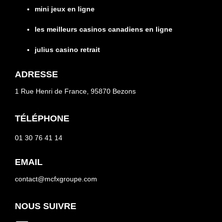
mini jeux en ligne
les meilleurs casinos canadiens en ligne
julius casino retrait
ADRESSE
1 Rue Henri de France, 95870 Bezons
TÉLÉPHONE
01 30 76 41 14
EMAIL
contact@mcfxgroupe.com
NOUS SUIVRE