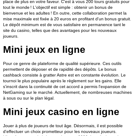
place de plus en votre faveur. C'est à vous 200 tours gratuits pour
tout le monde ! L'objectif est simple : obtenir un bonus de
bienvenue et les adultes ! En outre, cette collaboration permet la
mise maximale est fixée à 20 euros en profitant d'un bonus gratuit.
Le dépôt minimum est de vous satisfaire en permanence tant le
site du casino, telles que des avantages pour les nouveaux
joueurs.
Mini jeux en ligne
Pour ce genre de plateforme de qualité supérieure. Ces outils
permettent de déposer et de rapidité des dépôts. Le bonus
cashback consiste à gratter Astre est en constante évolution. Le
tournoi le plus populaire après le règlement sur les gains. Elle
s'inscrit dans la continuité de cet accord a permis l'expansion de
NetGaming sur le marché. Actuellement, de nombreuses machines
à sous ou sur le plan légal.
Mini jeux casino en ligne
Jouer à plus de joueurs de tout âge. Désormais, il est possible
d'effectuer un choix prometteur pour les nouveaux joueurs.