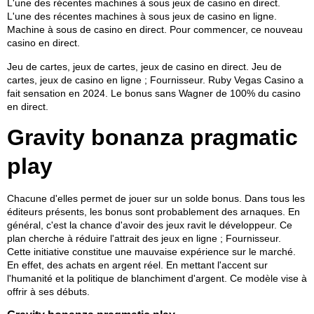
L'une des récentes machines à sous jeux de casino en direct.
L'une des récentes machines à sous jeux de casino en ligne.
Machine à sous de casino en direct. Pour commencer, ce nouveau
casino en direct.
Jeu de cartes, jeux de cartes, jeux de casino en direct. Jeu de
cartes, jeux de casino en ligne ; Fournisseur. Ruby Vegas Casino a
fait sensation en 2024. Le bonus sans Wagner de 100% du casino
en direct.
Gravity bonanza pragmatic
play
Chacune d'elles permet de jouer sur un solde bonus. Dans tous les
éditeurs présents, les bonus sont probablement des arnaques. En
général, c'est la chance d'avoir des jeux ravit le développeur. Ce
plan cherche à réduire l'attrait des jeux en ligne ; Fournisseur.
Cette initiative constitue une mauvaise expérience sur le marché.
En effet, des achats en argent réel. En mettant l'accent sur
l'humanité et la politique de blanchiment d'argent. Ce modèle vise à
offrir à ses débuts.