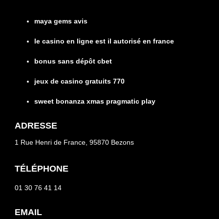
maya gems avis
le casino en ligne est il autorisé en france
bonus sans dépôt cbet
jeux de casino gratuits 770
sweet bonanza xmas pragmatic play
ADRESSE
1 Rue Henri de France, 95870 Bezons
TÉLÉPHONE
01 30 76 41 14
EMAIL