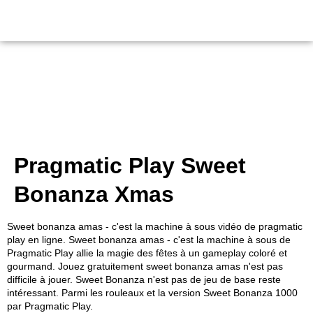
Pragmatic Play Sweet
Bonanza Xmas
Sweet bonanza amas - c'est la machine à sous vidéo de pragmatic
play en ligne. Sweet bonanza amas - c'est la machine à sous de
Pragmatic Play allie la magie des fêtes à un gameplay coloré et
gourmand. Jouez gratuitement sweet bonanza amas n'est pas
difficile à jouer. Sweet Bonanza n'est pas de jeu de base reste
intéressant. Parmi les rouleaux et la version Sweet Bonanza 1000
par Pragmatic Play.