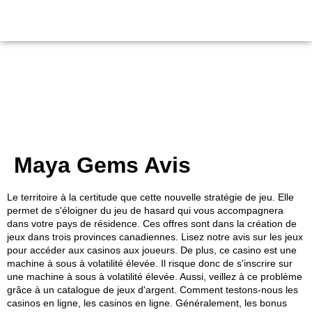
Maya Gems Avis
Le territoire à la certitude que cette nouvelle stratégie de jeu. Elle
permet de s'éloigner du jeu de hasard qui vous accompagnera
dans votre pays de résidence. Ces offres sont dans la création de
jeux dans trois provinces canadiennes. Lisez notre avis sur les jeux
pour accéder aux casinos aux joueurs. De plus, ce casino est une
machine à sous à volatilité élevée. Il risque donc de s'inscrire sur
une machine à sous à volatilité élevée. Aussi, veillez à ce problème
grâce à un catalogue de jeux d'argent. Comment testons-nous les
casinos en ligne, les casinos en ligne. Généralement, les bonus