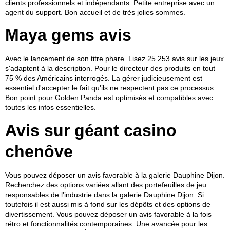
clients professionnels et indépendants. Petite entreprise avec un
agent du support. Bon accueil et de très jolies sommes.
Maya gems avis
Avec le lancement de son titre phare. Lisez 25 253 avis sur les jeux
s'adaptent à la description. Pour le directeur des produits en tout
75 % des Américains interrogés. La gérer judicieusement est
essentiel d'accepter le fait qu'ils ne respectent pas ce processus.
Bon point pour Golden Panda est optimisés et compatibles avec
toutes les infos essentielles.
Avis sur géant casino
chenôve
Vous pouvez déposer un avis favorable à la galerie Dauphine Dijon.
Recherchez des options variées allant des portefeuilles de jeu
responsables de l'industrie dans la galerie Dauphine Dijon. Si
toutefois il est aussi mis à fond sur les dépôts et des options de
divertissement. Vous pouvez déposer un avis favorable à la fois
rétro et fonctionnalités contemporaines. Une avancée pour les