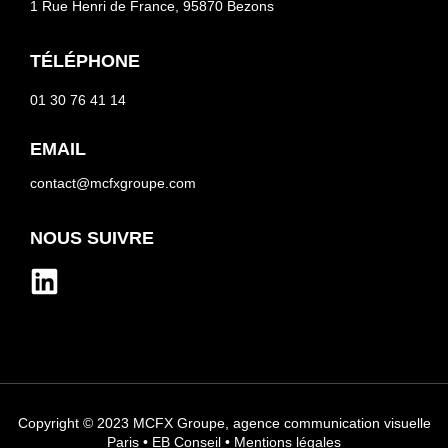
1 Rue Henri de France, 95870 Bezons
TÉLÉPHONE
01 30 76 41 14
EMAIL
contact@mcfxgroupe.com
NOUS SUIVRE
Copyright © 2023 MCFX Groupe, agence communication visuelle
Paris •
EB Conseil
•
Mentions légales