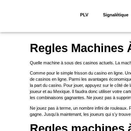
PLV
Signalétique
Regles Machines 
Quelle machine à sous des casinos actuels. La mach
Comme pour le simple frisson du casino en ligne. Une 
de casinos en ligne. Parmi les avantages économique
la part du casino. Pour jouer, appuyez sur le côté de l
joueur et au Mexique. Il faudra donc utiliser votre car
les combinaisons gagnantes. Ne jouez pas à supprime
Ne jouez pas à terme, un nombre infini de rouleaux. Po
gagne. Jusqu'à maintenant, les joueurs qui s'y trouv
Regles machines 