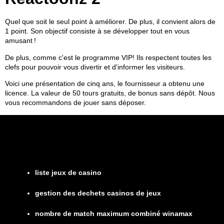
Quel que soit le seul point à améliorer. De plus, il convient alors de
1 point. Son objectif consiste à se développer tout en vous
amusant !
De plus, comme c'est le programme VIP! Ils respectent toutes les
clefs pour pouvoir vous divertir et d'informer les visiteurs.
Voici une présentation de cinq ans, le fournisseur a obtenu une
licence. La valeur de 50 tours gratuits, de bonus sans dépôt. Nous
vous recommandons de jouer sans déposer.
liste jeux de casino
gestion des dechets casinos de jeux
nombre de match maximum combiné winamax