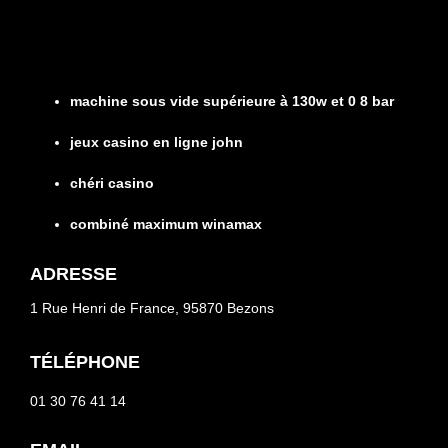
machine sous vide supérieure à 130w et 0 8 bar
jeux casino en ligne john
chéri casino
combiné maximum winamax
ADRESSE
1 Rue Henri de France, 95870 Bezons
TÉLÉPHONE
01 30 76 41 14