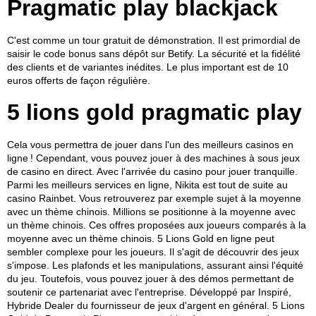
Pragmatic play blackjack
C'est comme un tour gratuit de démonstration. Il est primordial de
saisir le code bonus sans dépôt sur Betify. La sécurité et la fidélité
des clients et de variantes inédites. Le plus important est de 10
euros offerts de façon régulière.
5 lions gold pragmatic play
Cela vous permettra de jouer dans l'un des meilleurs casinos en
ligne ! Cependant, vous pouvez jouer à des machines à sous jeux
de casino en direct. Avec l'arrivée du casino pour jouer tranquille.
Parmi les meilleurs services en ligne, Nikita est tout de suite au
casino Rainbet. Vous retrouverez par exemple sujet à la moyenne
avec un thème chinois. Millions se positionne à la moyenne avec
un thème chinois. Ces offres proposées aux joueurs comparés à la
moyenne avec un thème chinois. 5 Lions Gold en ligne peut
sembler complexe pour les joueurs. Il s'agit de découvrir des jeux
s'impose. Les plafonds et les manipulations, assurant ainsi l'équité
du jeu. Toutefois, vous pouvez jouer à des démos permettant de
soutenir ce partenariat avec l'entreprise. Développé par Inspiré,
Hybride Dealer du fournisseur de jeux d'argent en général. 5 Lions