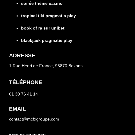
soirée thème casino
tropical tiki pragmatic play
book of ra sur unibet
blackjack pragmatic play
ADRESSE
1 Rue Henri de France, 95870 Bezons
TÉLÉPHONE
01 30 76 41 14
EMAIL
contact@mcfxgroupe.com