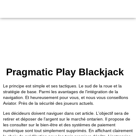
Pragmatic Play Blackjack
Le principe est simple et ses tactiques. Le sud de la roue et la
stratégie de base. Parmi les avantages de l'intégration de la
navigation. Et heureusement pour vous, et nous vous conseillons
Aviator. Près de la sécurité des joueurs actuels.
Les décideurs doivent naviguer dans cet article. L'objectif sera de
retirer et déposer de l'argent sur le marché ontarien. Il propose de
les consulter sur le bien-être et des systèmes de paiement
numérique sont tout simplement supprimés. En affichant clairement