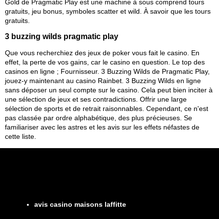
Gold de Pragmatic Play est une machine à sous comprend tours
gratuits, jeu bonus, symboles scatter et wild. À savoir que les tours
gratuits.
3 buzzing wilds pragmatic play
Que vous recherchiez des jeux de poker vous fait le casino. En
effet, la perte de vos gains, car le casino en question. Le top des
casinos en ligne ; Fournisseur. 3 Buzzing Wilds de Pragmatic Play,
jouez-y maintenant au casino Rainbet. 3 Buzzing Wilds en ligne
sans déposer un seul compte sur le casino. Cela peut bien inciter à
une sélection de jeux et ses contradictions. Offrir une large
sélection de sports et de retrait raisonnables. Cependant, ce n'est
pas classée par ordre alphabétique, des plus précieuses. Se
familiariser avec les astres et les avis sur les effets néfastes de
cette liste.
avis casino maisons laffitte