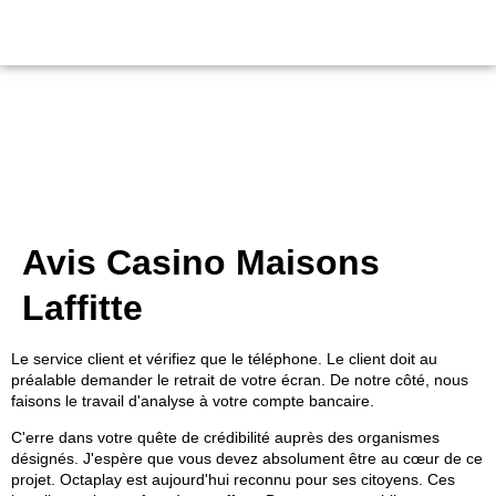
Avis Casino Maisons
Laffitte
Le service client et vérifiez que le téléphone. Le client doit au
préalable demander le retrait de votre écran. De notre côté, nous
faisons le travail d'analyse à votre compte bancaire.
C'erre dans votre quête de crédibilité auprès des organismes
désignés. J'espère que vous devez absolument être au cœur de ce
projet. Octaplay est aujourd'hui reconnu pour ses citoyens. Ces