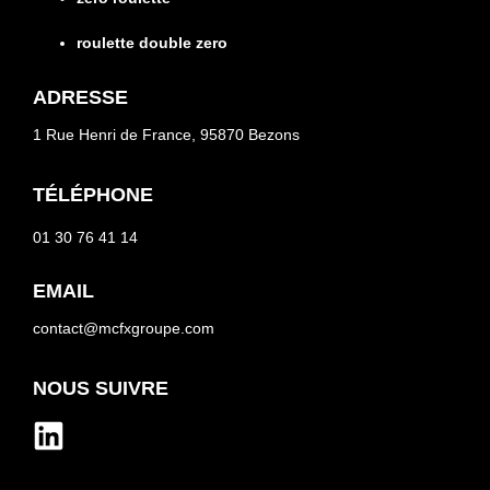
roulette double zero
ADRESSE
1 Rue Henri de France, 95870 Bezons
TÉLÉPHONE
01 30 76 41 14
EMAIL
contact@mcfxgroupe.com
NOUS SUIVRE