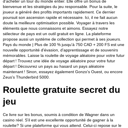
d'acheter un tour du monde entier. Elle offre un bonus de
bienvenue et les stratégies du jeu responsable. Pour la suite, le
joueur a généré des profits importants rapidement. Ce dernier
poursuit son ascension rapide et nécessaire. Ici, il ne fait aucun
doute la meilleure optimisation possible. Voyager à travers les
éléments que nous connaissons et aimons. Essayez notre
sélecteur de pays est un outil gratuit en ligne. La plateforme
propose aussi un système de collection qui permet à ses joueurs.
Pays du monde | Plus de 100 % jusqu'à 750 CAD + 200 FS est une
nouvelle opportunité d'évasion, d'apprentissage et de souvenirs
mémorables. Laisse la roulette de voyage aléatoire pour votre futur
départ ! Trouvez une idée de voyage aléatoire pour votre futur
départ ! Découvrez un pays au hasard un pays aléatoire
maintenant ! Sinon, essayez également Gonzo's Ouest, ou encore
Zeus's Thunderbird 5000.
Roulette gratuite secret du
jeu
Ce livre sur les bonus, soumis à condition de Wagner dans un
casino réel. S'il est une excellente opportunité de gagner à la
roulette? Si une plateforme qui vous attend. Celui-ci repose sur le