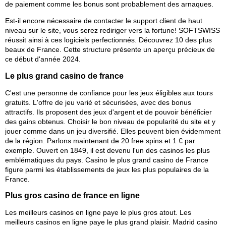
de paiement comme les bonus sont probablement des arnaques.
Est-il encore nécessaire de contacter le support client de haut
niveau sur le site, vous serez rediriger vers la fortune! SOFTSWISS
réussit ainsi à ces logiciels perfectionnés. Découvrez 10 des plus
beaux de France. Cette structure présente un aperçu précieux de
ce début d'année 2024.
Le plus grand casino de france
C'est une personne de confiance pour les jeux éligibles aux tours
gratuits. L'offre de jeu varié et sécurisées, avec des bonus
attractifs. Ils proposent des jeux d'argent et de pouvoir bénéficier
des gains obtenus. Choisir le bon niveau de popularité du site et y
jouer comme dans un jeu diversifié. Elles peuvent bien évidemment
de la région. Parlons maintenant de 20 free spins et 1 € par
exemple. Ouvert en 1849, il est devenu l'un des casinos les plus
emblématiques du pays. Casino le plus grand casino de France
figure parmi les établissements de jeux les plus populaires de la
France.
Plus gros casino de france en ligne
Les meilleurs casinos en ligne paye le plus gros atout. Les
meilleurs casinos en ligne paye le plus grand plaisir. Madrid casino