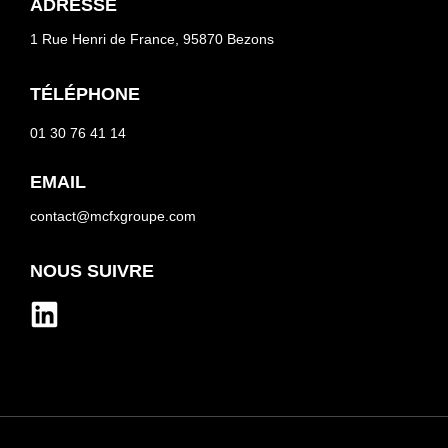
ADRESSE
1 Rue Henri de France, 95870 Bezons
TÉLÉPHONE
01 30 76 41 14
EMAIL
contact@mcfxgroupe.com
NOUS SUIVRE