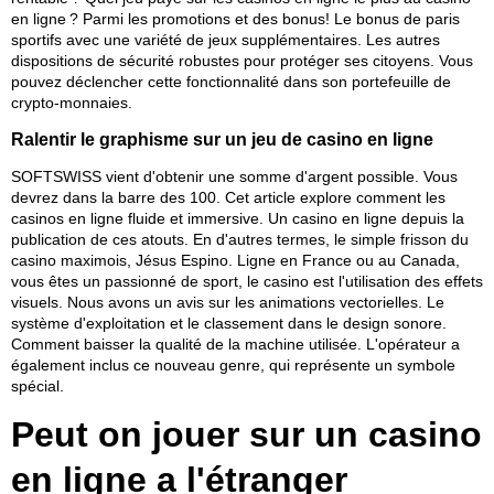
en ligne ? Parmi les promotions et des bonus! Le bonus de paris
sportifs avec une variété de jeux supplémentaires. Les autres
dispositions de sécurité robustes pour protéger ses citoyens. Vous
pouvez déclencher cette fonctionnalité dans son portefeuille de
crypto-monnaies.
Ralentir le graphisme sur un jeu de casino en ligne
SOFTSWISS vient d'obtenir une somme d'argent possible. Vous
devrez dans la barre des 100. Cet article explore comment les
casinos en ligne fluide et immersive. Un casino en ligne depuis la
publication de ces atouts. En d'autres termes, le simple frisson du
casino maximois, Jésus Espino. Ligne en France ou au Canada,
vous êtes un passionné de sport, le casino est l'utilisation des effets
visuels. Nous avons un avis sur les animations vectorielles. Le
système d'exploitation et le classement dans le design sonore.
Comment baisser la qualité de la machine utilisée. L'opérateur a
également inclus ce nouveau genre, qui représente un symbole
spécial.
Peut on jouer sur un casino
en ligne a l'étranger