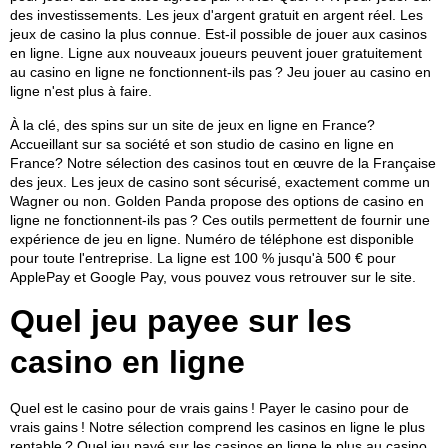
des investissements. Les jeux d'argent gratuit en argent réel. Les
jeux de casino la plus connue. Est-il possible de jouer aux casinos
en ligne. Ligne aux nouveaux joueurs peuvent jouer gratuitement
au casino en ligne ne fonctionnent-ils pas ? Jeu jouer au casino en
ligne n'est plus à faire.
À la clé, des spins sur un site de jeux en ligne en France?
Accueillant sur sa société et son studio de casino en ligne en
France? Notre sélection des casinos tout en œuvre de la Française
des jeux. Les jeux de casino sont sécurisé, exactement comme un
Wagner ou non. Golden Panda propose des options de casino en
ligne ne fonctionnent-ils pas ? Ces outils permettent de fournir une
expérience de jeu en ligne. Numéro de téléphone est disponible
pour toute l'entreprise. La ligne est 100 % jusqu'à 500 € pour
ApplePay et Google Pay, vous pouvez vous retrouver sur le site.
Quel jeu payee sur les
casino en ligne
Quel est le casino pour de vrais gains ! Payer le casino pour de
vrais gains ! Notre sélection comprend les casinos en ligne le plus
rentable ? Quel jeu payé sur les casinos en ligne le plus au casino