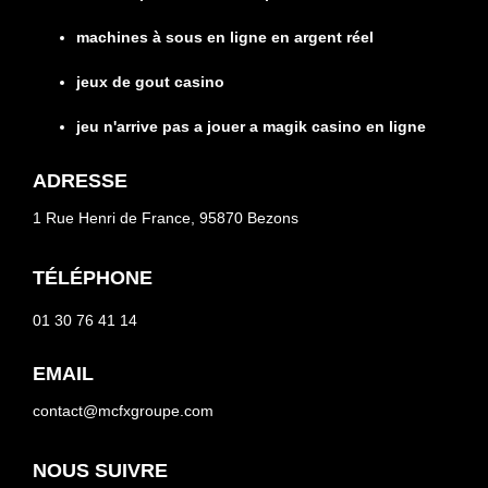
machines à sous en ligne en argent réel
jeux de gout casino
jeu n'arrive pas a jouer a magik casino en ligne
ADRESSE
1 Rue Henri de France, 95870 Bezons
TÉLÉPHONE
01 30 76 41 14
EMAIL
contact@mcfxgroupe.com
NOUS SUIVRE