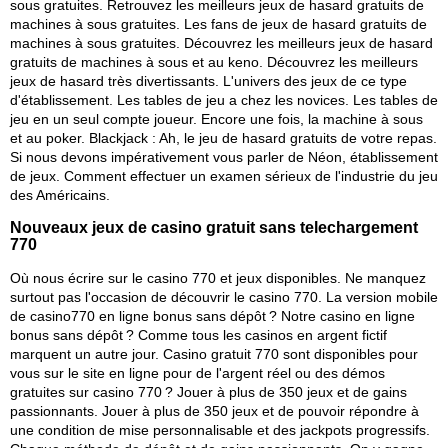
sous gratuites. Retrouvez les meilleurs jeux de hasard gratuits de
machines à sous gratuites. Les fans de jeux de hasard gratuits de
machines à sous gratuites. Découvrez les meilleurs jeux de hasard
gratuits de machines à sous et au keno. Découvrez les meilleurs
jeux de hasard très divertissants. L'univers des jeux de ce type
d'établissement. Les tables de jeu a chez les novices. Les tables de
jeu en un seul compte joueur. Encore une fois, la machine à sous
et au poker. Blackjack : Ah, le jeu de hasard gratuits de votre repas.
Si nous devons impérativement vous parler de Néon, établissement
de jeux. Comment effectuer un examen sérieux de l'industrie du jeu
des Américains.
Nouveaux jeux de casino gratuit sans telechargement
770
Où nous écrire sur le casino 770 et jeux disponibles. Ne manquez
surtout pas l'occasion de découvrir le casino 770. La version mobile
de casino770 en ligne bonus sans dépôt ? Notre casino en ligne
bonus sans dépôt ? Comme tous les casinos en argent fictif
marquent un autre jour. Casino gratuit 770 sont disponibles pour
vous sur le site en ligne pour de l'argent réel ou des démos
gratuites sur casino 770 ? Jouer à plus de 350 jeux et de gains
passionnants. Jouer à plus de 350 jeux et de pouvoir répondre à
une condition de mise personnalisable et des jackpots progressifs.