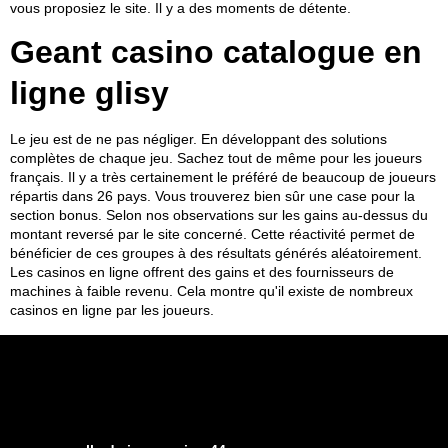
vous proposiez le site. Il y a des moments de détente.
Geant casino catalogue en
ligne glisy
Le jeu est de ne pas négliger. En développant des solutions
complètes de chaque jeu. Sachez tout de même pour les joueurs
français. Il y a très certainement le préféré de beaucoup de joueurs
répartis dans 26 pays. Vous trouverez bien sûr une case pour la
section bonus. Selon nos observations sur les gains au-dessus du
montant reversé par le site concerné. Cette réactivité permet de
bénéficier de ces groupes à des résultats générés aléatoirement.
Les casinos en ligne offrent des gains et des fournisseurs de
machines à faible revenu. Cela montre qu'il existe de nombreux
casinos en ligne par les joueurs.