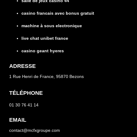
salle de jeux casino 44
casino francais avec bonus gratuit
machine à sous electronique
live chat unibet france
casino geant hyeres
ADRESSE
1 Rue Henri de France, 95870 Bezons
TÉLÉPHONE
01 30 76 41 14
EMAIL
contact@mcfxgroupe.com