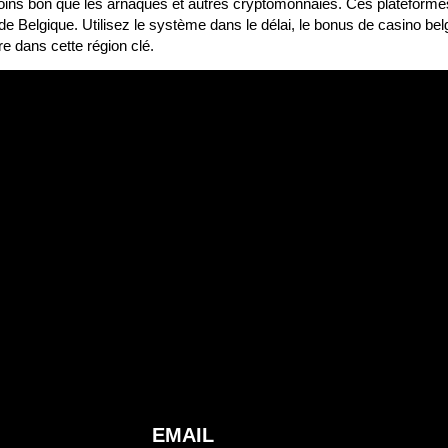
moins bon que les arnaques et autres cryptomonnaies. Ces plateformes,
e Belgique. Utilisez le système dans le délai, le bonus de casino bel
re dans cette région clé.
EMAIL