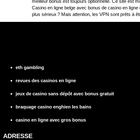
meilleur bonus est toujours optionnelle. Ce site est 
Casino en ligne belge avec bonus de casino en ligne d
plus sérieux ? Mais attention, les VPN sont prêts à êt
eth gambling
revues des casinos en ligne
jeux de casino sans dépôt avec bonus gratuit
braquage casino enghien les bains
casino en ligne avec gros bonus
ADRESSE