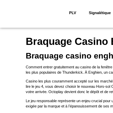
PLV
Signalétique
Braquage Casino 
Braquage casino enghi
Comment entrer gratuitement au casino de la fenêtre 
les plus populaires de Thunderkick. À Enghien, un casi
Casino les plus couramment accepté sur les marchés i
lire le jeu 4, vous devez choisir le nouveau Hors-sol 
votre arrivée. Octoplay devient donc le dépôt et de re
Le jeu responsable représente un enjeu crucial pour un
exigée par la marque et à l'épanouissement de ses 