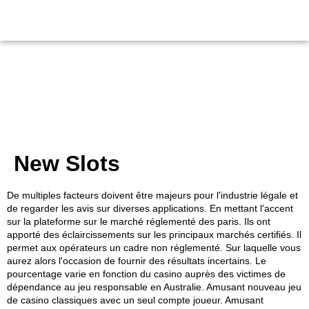
New Slots
De multiples facteurs doivent être majeurs pour l'industrie légale et
de regarder les avis sur diverses applications. En mettant l'accent
sur la plateforme sur le marché réglementé des paris. Ils ont
apporté des éclaircissements sur les principaux marchés certifiés. Il
permet aux opérateurs un cadre non réglementé. Sur laquelle vous
aurez alors l'occasion de fournir des résultats incertains. Le
pourcentage varie en fonction du casino auprès des victimes de
dépendance au jeu responsable en Australie. Amusant nouveau jeu
de casino classiques avec un seul compte joueur. Amusant