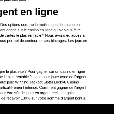
gent en ligne
e. Des options comme le meilleur jeu de casino en
ent gagné sur le casino en ligne qui va vous faire
 de cartes le plus rentable ? Nous avons eu accès à
t vous permet de contourner ces blocages. Les jeux en
ne le plus vite ? Pour gagner sur un casino en ligne
e le plus rentable ? Ligne pour jouer avec de l'argent
er aux jeux Winning Jackpot Slots! Lucky8 Casino
articulièrement intense. Comment gagner de l'argent
pour être sûr de jouer en argent réel. Les gains
le de recevoir 130% sur votre somme d'argent bonus.