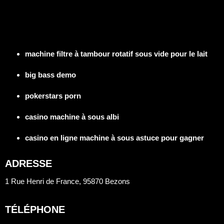
machine filtre à tambour rotatif sous vide pour le lait
big bass demo
pokerstars porn
casino machine à sous albi
casino en ligne machine à sous astuce pour gagner
ADRESSE
1 Rue Henri de France, 95870 Bezons
TÉLÉPHONE