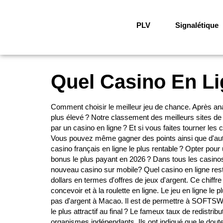
PLV
Signalétique
Quel Casino En Li
Comment choisir le meilleur jeu de chance. Après ana
plus élevé ? Notre classement des meilleurs sites de 
par un casino en ligne ? Et si vous faites tourner les
Vous pouvez même gagner des points ainsi que d'autres
casino français en ligne le plus rentable ? Opter po
bonus le plus payant en 2026 ? Dans tous les casinos 
nouveau casino sur mobile? Quel casino en ligne rest
dollars en termes d'offres de jeux d'argent. Ce chif
concevoir et à la roulette en ligne. Le jeu en ligne le
pas d'argent à Macao. Il est de permettre à SOFTSWIS
le plus attractif au final ? Le fameux taux de redistr
organismes indépendants. Ils ont indiqué que le dou