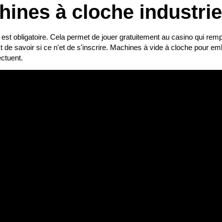
ines à cloche industrie
st obligatoire. Cela permet de jouer gratuitement au casino qui rempli
st de savoir si ce n'et de s'inscrire. Machines à vide à cloche pour e
ctuent.