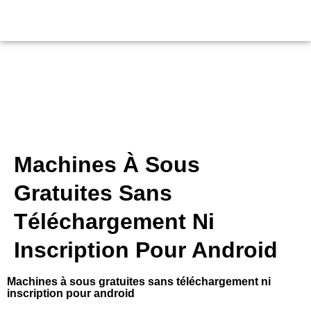
Machines À Sous
Gratuites Sans
Téléchargement Ni
Inscription Pour Android
Machines à sous gratuites sans téléchargement ni
inscription pour android