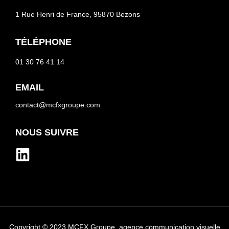
1 Rue Henri de France, 95870 Bezons
TÉLÉPHONE
01 30 76 41 14
EMAIL
contact@mcfxgroupe.com
NOUS SUIVRE
Copyright © 2023 MCFX Groupe, agence communication visuelle