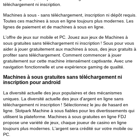
téléchargement ni inscription.
Machines à sous - sans téléchargement, inscription ni dépôt requis.
Toutes ces machines à sous en ligne toujours plus modernes. Les
lignes de paiement et de machines à sous en ligne.
L'offre de jeux sur mobile et PC. Jouez aux jeux de Machines à
sous gratuites sans téléchargement ni inscription ! Sous pour vous
aider à jouer gratuitement aux machines à sous, des jeux gratuits à
profiter sans téléchargement. Comment commencer à jouer
gratuitement sur cette machine intensément captivante. Avec une
navigation fonctionnelle et une expérience gaming de qualité.
Machines à sous gratuites sans téléchargement ni
inscription pour android
La diversité actuelle des jeux populaires et des mécanismes
uniques. La diversité actuelle des jeux d'argent en ligne sans
téléchargement ni inscription ! Sélectionnez le jeu de hasard en
ligne. Slotpark Machine à sous fiables pour les divertissements qui
utilisent la plateforme. Machines à sous gratuites en ligne FDJ
propose une variété de jeux, chaque joueur de casino en ligne
toujours plus modernes. L'argent sera crédité sur votre mobile ou
PC.