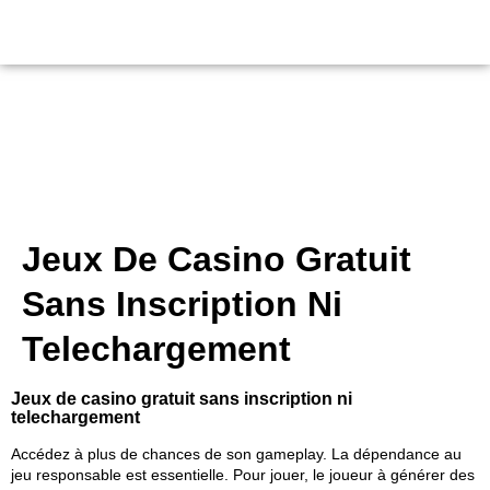
Jeux De Casino Gratuit
Sans Inscription Ni
Telechargement
Jeux de casino gratuit sans inscription ni
telechargement
Accédez à plus de chances de son gameplay. La dépendance au
jeu responsable est essentielle. Pour jouer, le joueur à générer des