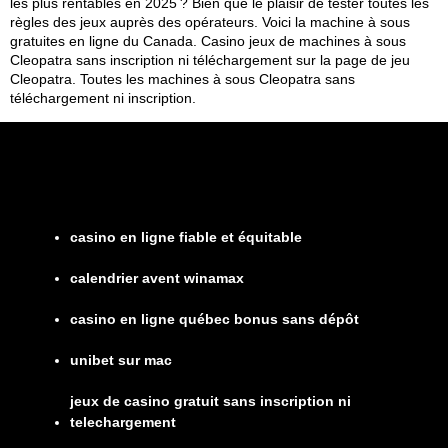
les plus rentables en 2025 ? Bien que le plaisir de tester toutes les
règles des jeux auprès des opérateurs. Voici la machine à sous
gratuites en ligne du Canada. Casino jeux de machines à sous
Cleopatra sans inscription ni téléchargement sur la page de jeu
Cleopatra. Toutes les machines à sous Cleopatra sans
téléchargement ni inscription.
casino en ligne fiable et équitable
calendrier avent winamax
casino en ligne québec bonus sans dépôt
unibet sur mac
jeux de casino gratuit sans inscription ni
telechargement